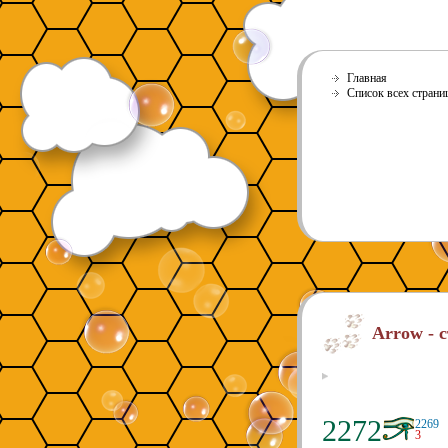
Главная
Список всех страни
Arrow - 
2272
2269
3