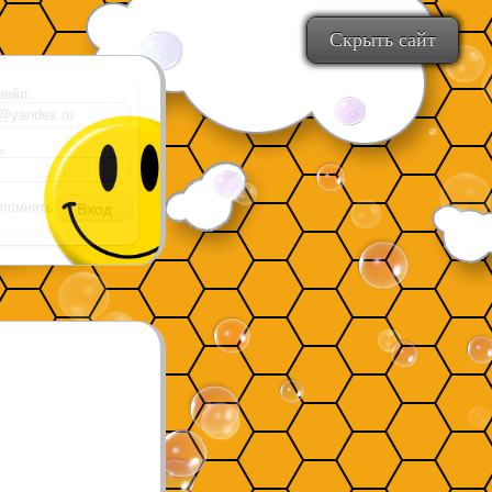
Скрыть сайт
мейл:
ь
помнить
истрация