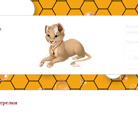
Ваш е
ц
Парол
За
Рег
стрелки